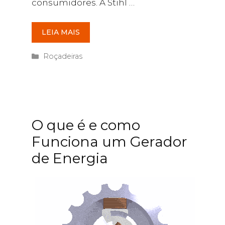
consumidores. A Stihl …
LEIA MAIS
Categorias
Roçadeiras
O que é e como
Funciona um Gerador
de Energia